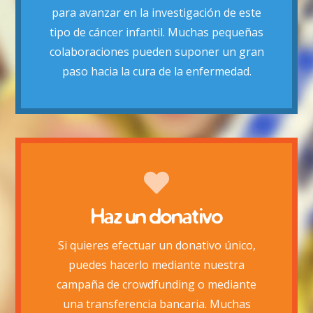
Hazte Socio
para avanzar en la investigación de este
tipo de cáncer infantil. Muchas pequeñas
colaboraciones pueden suponer un gran
paso hacia la cura de la enfermedad.
Haz un donativo
Si quieres efectuar un donativo único,
Quiero hacer un donativo
puedes hacerlo mediante nuestra
campaña de crowdfunding o mediante
Colabora
una transferencia bancaria. Muchas