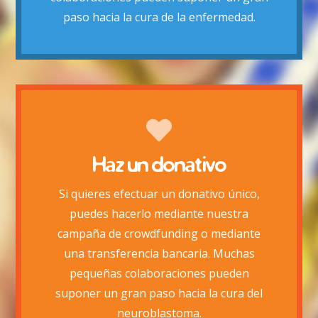
paso hacia la cura de la enfermedad.
Haz un donativo
Si quieres efectuar un donativo único,
Quiero hacer un donativo
puedes hacerlo mediante nuestra
campaña de crowdfunding o mediante
Colabora
una transferencia bancaria. Muchas
pequeñas colaboraciones pueden
suponer un gran paso hacia la cura del
neuroblastoma.