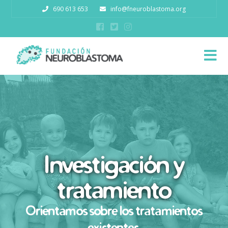
690 613 653
info@fneuroblastoma.org
N
Investigación y
tratamiento
Orientamos sobre los tratamientos
existentes.