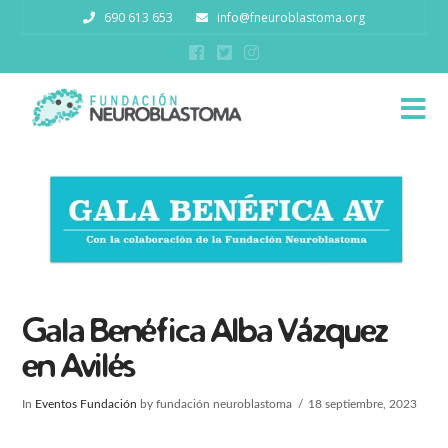
690 613 653
info@fneuroblastoma.org
N
Gala Benéfica Alba Vázquez
en Avilés
In
Eventos Fundación
by fundación neuroblastoma
18 septiembre, 2023