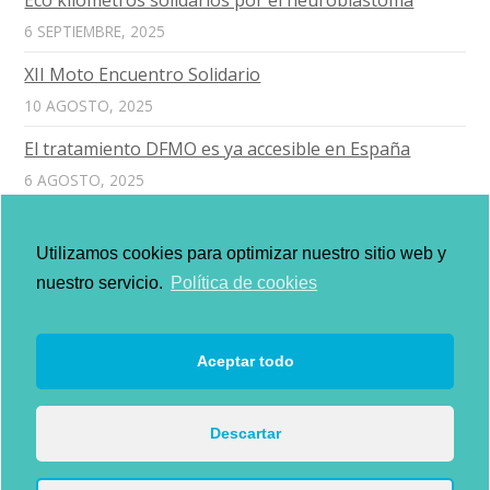
Eco kilómetros solidarios por el neuroblastoma
6 SEPTIEMBRE, 2025
XII Moto Encuentro Solidario
10 AGOSTO, 2025
El tratamiento DFMO es ya accesible en España
6 AGOSTO, 2025
La piloto de Ferrari Alba Vázquez muestra su lado
más solidario
Utilizamos cookies para optimizar nuestro sitio web y
6 OCTUBRE, 2024
nuestro servicio.
Política de cookies
Slow Travel por la Fundación Neuroblastoma
3 JUNIO, 2024
Aceptar todo
Descartar
FUNDACIÓN NEUROBLASTOMA
Aviso Legal
-
Política de cookies
-
Política de privacidad
-
Más información