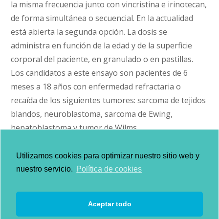
la misma frecuencia junto con vincristina e irinotecan,
de forma simultánea o secuencial. En la actualidad
está abierta la segunda opción. La dosis se
administra en función de la edad y de la superficie
corporal del paciente, en granulado o en pastillas.
Los candidatos a este ensayo son pacientes de 6
meses a 18 años con enfermedad refractaria o
recaída de los siguientes tumores: sarcoma de tejidos
blandos, neuroblastoma, sarcoma de Ewing,
hepatoblastoma y tumor de Wilms.
El regorafenib o Stivarga® se utiliza para cáncer
Utilizamos cookies para optimizar nuestro sitio web y
colorrectal en adultos.
nuestro servicio.
Política de cookies
Más información
Aceptar todo