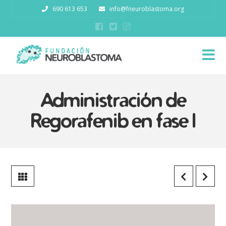
690 613 653
info@fneuroblastoma.org
N
Administración de
Regorafenib en fase I