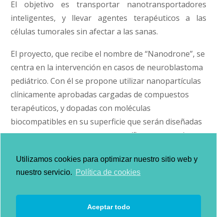
El objetivo es transportar nanotransportadores
inteligentes, y llevar agentes terapéuticos a las
células tumorales sin afectar a las sanas.
El proyecto, que recibe el nombre de “Nanodrone”, se
centra en la intervención en casos de neuroblastoma
pediátrico. Con él se propone utilizar nanopartículas
clínicamente aprobadas cargadas de compuestos
terapéuticos, y dopadas con moléculas
biocompatibles en su superficie que serán diseñadas
para reconocer receptores específicos expresados en
las membranas de las células tumorales. Así, las
Utilizamos cookies para optimizar nuestro sitio web y
nanopartículas, cargadas de agentes terapéuticos,
nuestro servicio.
Política de cookies
llegarán selectivamente al tumor provocando su
autodestrucción.
Aceptar todo